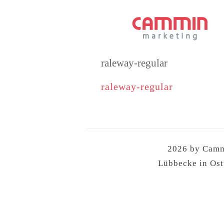
Zum
Inhalt
springen
raleway-regular
raleway-regular
2026 by Cammi
Lübbecke in Os